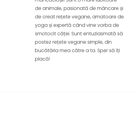
de animale, pasionată de mâncare și
de creat rețete vegane, amatoare de
yoga și expertă când vine vorba de
smotocit căței. Sunt entuziasmată să
postez rețete vegane simple, din
bucătăria mea către a ta. Sper să îți
placă!