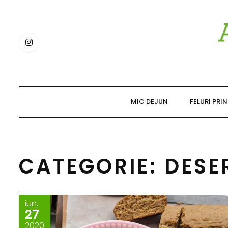
Skip
to
content
MIC DEJUN
FELURI PRI
CATEGORIE: DESE
iun.
27
2020