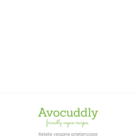
N
Rețete vegane prietenoase