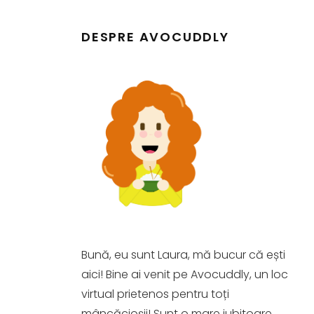
DESPRE AVOCUDDLY
Bună, eu sunt Laura, mă bucur că ești
aici! Bine ai venit pe Avocuddly, un loc
virtual prietenos pentru toți
mâncăcioșii! Sunt o mare iubitoare