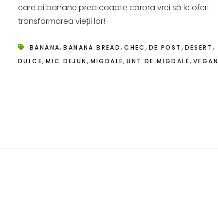
care ai banane prea coapte cărora vrei să le oferi
transformarea vieții lor!
,
,
,
,
,
BANANA
BANANA BREAD
CHEC
DE POST
DESERT
,
,
,
,
DULCE
MIC DEJUN
MIGDALE
UNT DE MIGDALE
VEGA