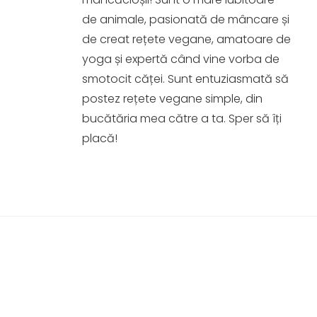
de animale, pasionată de mâncare și
de creat rețete vegane, amatoare de
yoga și expertă când vine vorba de
smotocit căței. Sunt entuziasmată să
postez rețete vegane simple, din
bucătăria mea către a ta. Sper să îți
placă!