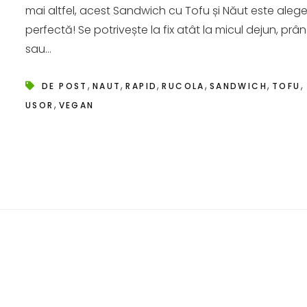
mai altfel, acest Sandwich cu Tofu și Năut este aleg
perfectă! Se potrivește la fix atât la micul dejun, prân
sau...
,
,
,
,
,
,
DE POST
NAUT
RAPID
RUCOLA
SANDWICH
TOFU
,
USOR
VEGAN