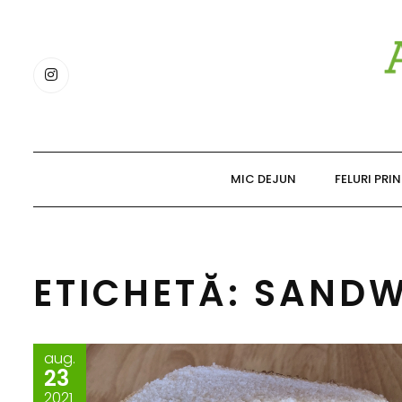
Skip
to
content
MIC DEJUN
FELURI PRI
ETICHETĂ: SAND
aug.
23
2021