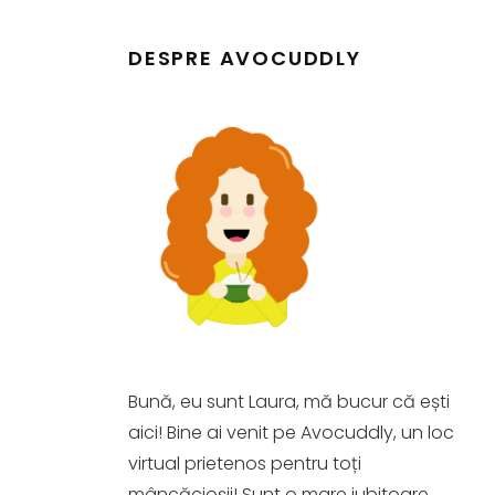
DESPRE AVOCUDDLY
Bună, eu sunt Laura, mă bucur că ești
aici! Bine ai venit pe Avocuddly, un loc
virtual prietenos pentru toți
mâncăcioșii! Sunt o mare iubitoare