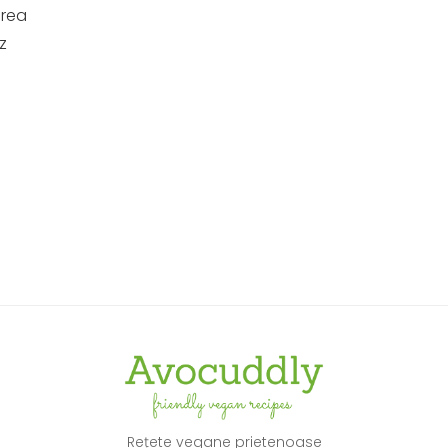
erea
z
Rețete vegane prietenoase